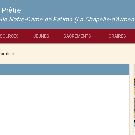
 Prêtre
pelle Notre-Dame de Fatima (La Chapelle-d'Armen
SOURCES
JEUNES
SACREMENTS
HORAIRES
oration