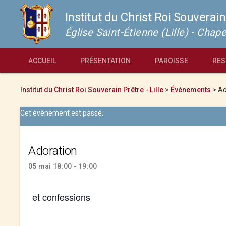
Institut du Christ Roi Souverain
Église Saint-Étienne (Lille) - Cha
ACCUEIL
PRÉSENTATION
PAROISSE
RES
Institut du Christ Roi Souverain Prêtre - Lille
>
Évènements
>
Ad
Cet évènement est passé.
Adoration
05 mai 18:00 - 19:00
et confessions