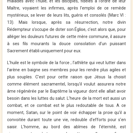
malades avec l’huile; et les disciples, fidèles à l’ordre de leur
Maître, voyaient les infirmes, après l’emploi de ce remède
mystérieux, se lever de leurs lits, guéris et consolés (Marc VI :
13). Mais lorsque, après sa résurrection, notre divin
Rédempteur s’occupe de doter son Église, c’est alors que, pour
alléger les douleurs futures de cette mère commune, il assure
à ses fils mourants la douce consolation d’un puissant
Sacrement établi uniquement pour eux.
L’huile est le symbole de la force ; l’athlète qui veut lutter dans
l’arène en baigne ses membres pour les rendre plus agiles et
plus souples. C’est pour cette raison que Jésus la choisit
comme élément sacramentel, lorsqu’il voulut assurera notre
âme régénérée par le Baptême la vigueur dont elle allait avoir
besoin dans les luttes du salut. L’heure de la mort est aussi un
combat, et ce combat est le plus redoutable de tous. A ce
moment, Satan, sur le point de voir échapper la proie qu’il a
convoitée durant toute une vie, redouble d’efforts pour s’en
saisir. L’homme, au bord des abîmes de l’éternité, est