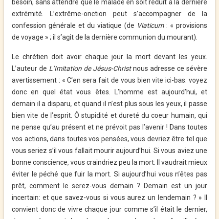
besoin, sans attendre que le malade en soit réduit à la dernière
extrémité. L’extrême-onction peut s’accompagner de la
confession générale et du viatique (
de
Viaticum
: « provisions
de voyage » ;
il s’agit de la dernière communion du mourant
).
Le chrétien doit avoir chaque jour la mort devant les yeux.
L’auteur de
L’Imitation de Jésus-Christ
nous
adresse ce sévère
avertissement
: «
C
’en sera fait de vous bien vite ici-bas: voyez
donc en quel état vous êtes. L’homme est aujourd’hui, et
demain il a disparu, et quand il n’est plus sous les yeux, il passe
bien vite de l’esprit. Ô stupidité et dureté du coeur humain, qui
ne pense qu’au présent et ne prévoit pas l’avenir ! Dans toutes
vos actions, dans toutes vos pensées, vous devriez être tel que
vous seriez s’il vous fallait mourir aujourd’hui. Si vous aviez une
bonne conscience, vous craindriez peu la mort. Il vaudrait mieux
éviter le péché que fuir la mort. Si aujourd’hui vous n’êtes pas
prêt, comment le serez-vous demain ? Demain est un jour
incertain: et que savez-vous si vous aurez un lendemain ? »
Il
convient donc de vivre chaque jour comme s’
il était le dernier,