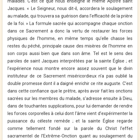
malades. C’est ce que nous enseigne le même Apôtre saint
Jacques. « Le Seigneur, nous dit-il, accordera le soulagement
au malade, qui trouvera sa guérison dans l’efficacité de la prière
de la foi. » La formule sacrée qui accompagne chaque onction
dans ce Sacrement a donc la vertu de restaurer les forces
ph
y
siques de l’homme, en même temps qu’elle chasse les
restes du péché, principale cause des misères de l’homme en
son corps aussi bien que dans son âme. Tel est le sens des
paroles de saint Jacques interprétées par la sainte Église ; et
l’expérience nous montre encore assez souvent que le divin
instituteur de ce Sacrement miséricordieux n’a pas oublié la
double promesse dont il a daigné enrichir ce rite auguste. C’est
dans cette confiance que le prêtre, après avoir fait les onctions
sacrées sur les membres du malade, s’adresse ensuite à Dieu,
dans de touchantes supplications, pour lui demander de rendre
les forces corporelles à celui dont l’âme vient d’expérimenter la
puissance du céleste remède ; et la sainte Église regarde
comme tellement fondé sur la parole du Christ l’effet
sacramentel de l’Extrême-Onction quant au soulagement du