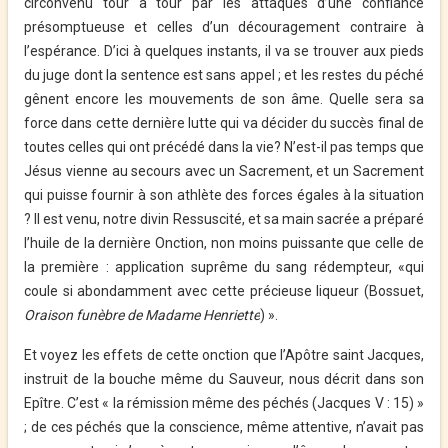
circonvenu tour à tour par les attaques d’une confiance
présomptueuse et celles d’un découragement contraire à
l’espérance. D’ici à quelques instants, il va se trouver aux pieds
du juge dont la sentence est sans appel ; et les restes du péché
gênent encore les mouvements de son âme. Quelle sera sa
force dans cette dernière lutte qui va décider du succès final de
toutes celles qui ont précédé dans la vie? N’est-il pas temps que
Jésus vienne au secours avec un Sacrement, et un
Sacrement
qui puisse fournir à son athlète des forces égales à la situation
? Il est venu, notre divin Ressuscité, et sa main sacrée a préparé
l’huile de la dernière Onction, non moins puissante que celle de
la première : application suprême du sang rédempteur, «qui
coule si abondamment avec cette précieuse liqueur (
Bossuet,
Oraison funèbre de Madame Henriette
) ».
Et voyez les effets de cette onction que l’Apôtre saint Jacques,
instruit de la bouche même du Sauveur, nous décrit dans son
Epître. C’est « la rémission même des péchés (Jacques V : 15) »
; de ces péchés que la conscience, même attentive, n’avait pas