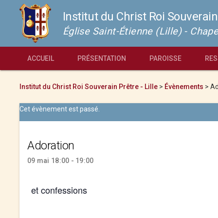
Institut du Christ Roi Souverain
Église Saint-Étienne (Lille) - Cha
ACCUEIL
PRÉSENTATION
PAROISSE
RES
Institut du Christ Roi Souverain Prêtre - Lille
>
Évènements
>
Ad
Cet évènement est passé.
Adoration
09 mai 18:00 - 19:00
et confessions