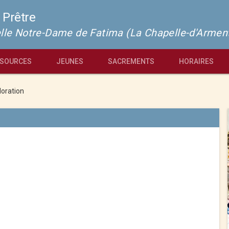
 Prêtre
pelle Notre-Dame de Fatima (La Chapelle-d'Armen
SOURCES
JEUNES
SACREMENTS
HORAIRES
oration