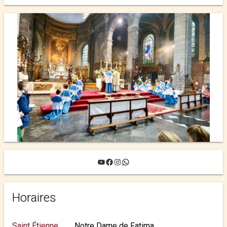
YouTube
Facebook
Instagram
WhatsApp
Horaires
Saint Étienne
Notre Dame de Fatima