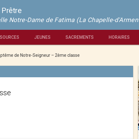
 Prêtre
pelle Notre-Dame de Fatima (La Chapelle-d'Armen
SOURCES
JEUNES
SACREMENTS
HORAIRES
ptême de Notre-Seigneur – 2ème classe
asse