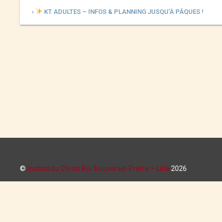
‹
KT ADULTES – INFOS & PLANNING JUSQU’À PÂQUES !
©
Institut du Christ Roi Souverain Prêtre – Lille
2026