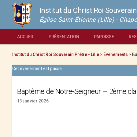
Institut du Christ Roi Souverain
Église Saint-Étienne (Lille) - Cha
ACCUEIL
PRÉSENTATION
PAROISSE
RES
Institut du Christ Roi Souverain Prêtre - Lille
>
Évènements
>
Ba
Cet évènement est passé.
Baptême de Notre-Seigneur – 2ème cl
13 janvier 2026