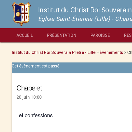
Institut du Christ Roi Souverain
Église Saint-Étienne (Lille) - Cha
ACCUEIL
PRÉSENTATION
PAROISSE
RES
Institut du Christ Roi Souverain Prêtre - Lille
>
Évènements
>
Ch
Cet évènement est passé.
Chapelet
20 juin 10:00
et confessions