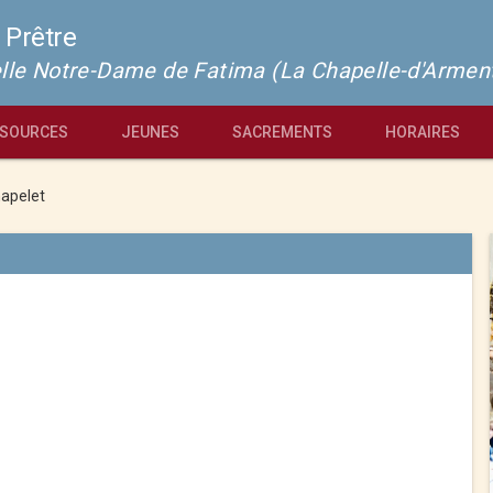
 Prêtre
pelle Notre-Dame de Fatima (La Chapelle-d'Armen
SOURCES
JEUNES
SACREMENTS
HORAIRES
apelet