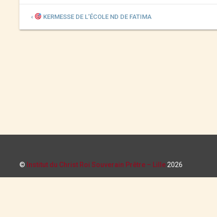
‹
KERMESSE DE L’ÉCOLE ND DE FATIMA
©
Institut du Christ Roi Souverain Prêtre – Lille
2026