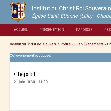
Institut du Christ Roi Souverain
Église Saint-Étienne (Lille) - Cha
ACCUEIL
PRÉSENTATION
PAROISSE
RES
Institut du Christ Roi Souverain Prêtre - Lille
>
Évènements
>
Ch
Cet évènement est passé.
Chapelet
21 juin 10:30 - 11:00