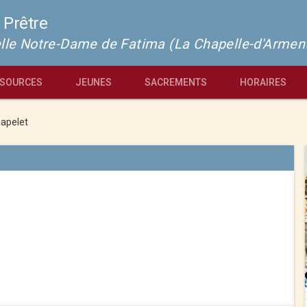
 Prêtre
pelle Notre-Dame de Fatima (La Chapelle-d'Armen
SOURCES
JEUNES
SACREMENTS
HORAIRES
apelet