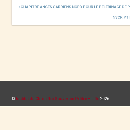
‹ CHAPITRE ANGES GARDIENS NORD POUR LE PÈLERINAGE DE 
INSCRIPTI
©
Institut du Christ Roi Souverain Prêtre – Lille
2026