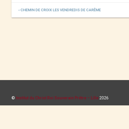
‹ CHEMIN DE CROIX LES VENDREDIS DE CARÊME
©
Institut du Christ Roi Souverain Prêtre – Lille
2026