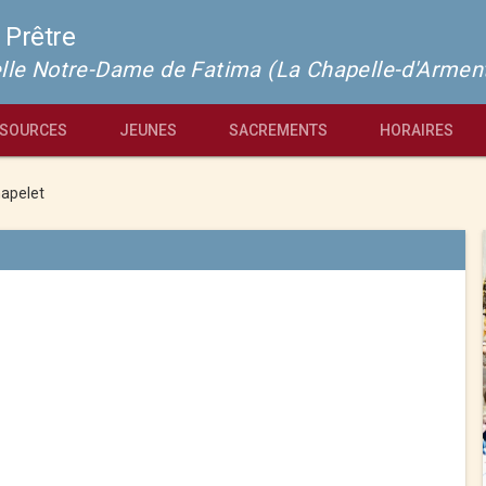
 Prêtre
pelle Notre-Dame de Fatima (La Chapelle-d'Armen
SOURCES
JEUNES
SACREMENTS
HORAIRES
apelet