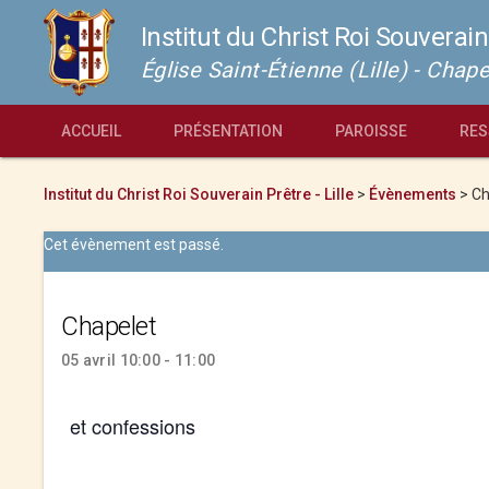
Institut du Christ Roi Souverain
Église Saint-Étienne (Lille) - Cha
ACCUEIL
PRÉSENTATION
PAROISSE
RES
Institut du Christ Roi Souverain Prêtre - Lille
>
Évènements
>
Ch
Cet évènement est passé.
Chapelet
05 avril 10:00 - 11:00
et confessions