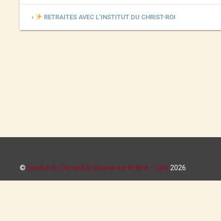
‹
RETRAITES AVEC L’INSTITUT DU CHRIST-ROI
©
Institut du Christ Roi Souverain Prêtre – Lille
2026