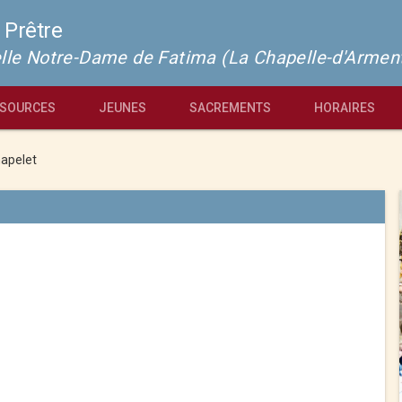
 Prêtre
pelle Notre-Dame de Fatima (La Chapelle-d'Armen
SOURCES
JEUNES
SACREMENTS
HORAIRES
apelet