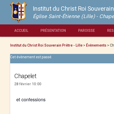
Institut du Christ Roi Souverain
Église Saint-Étienne (Lille) - Cha
ACCUEIL
PRÉSENTATION
PAROISSE
RES
Institut du Christ Roi Souverain Prêtre - Lille
>
Évènements
>
Ch
Cet évènement est passé.
Chapelet
28 février 10:00
et confessions