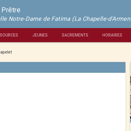
 Prêtre
pelle Notre-Dame de Fatima (La Chapelle-d'Armen
SOURCES
JEUNES
SACREMENTS
HORAIRES
apelet