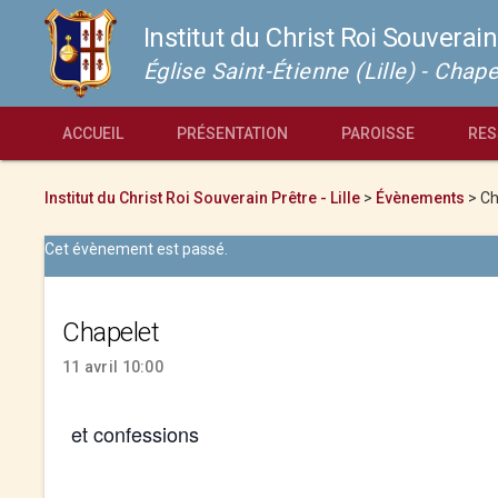
Institut du Christ Roi Souverain
Église Saint-Étienne (Lille) - Cha
ACCUEIL
PRÉSENTATION
PAROISSE
RES
Institut du Christ Roi Souverain Prêtre - Lille
>
Évènements
>
Ch
Cet évènement est passé.
Chapelet
11 avril 10:00
et confessions