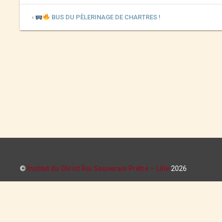
‹
BUS DU PÈLERINAGE DE CHARTRES !
©
Institut du Christ Roi Souverain Prêtre – Lille
2026