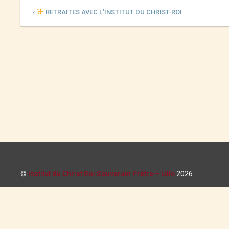
‹
RETRAITES AVEC L’INSTITUT DU CHRIST-ROI
©
Institut du Christ Roi Souverain Prêtre – Lille
2026