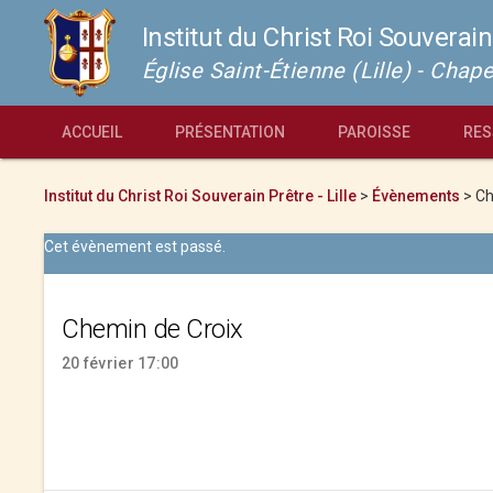
Institut du Christ Roi Souverain
Église Saint-Étienne (Lille) - Cha
ACCUEIL
PRÉSENTATION
PAROISSE
RES
Institut du Christ Roi Souverain Prêtre - Lille
>
Évènements
>
Ch
Cet évènement est passé.
Chemin de Croix
20 février 17:00