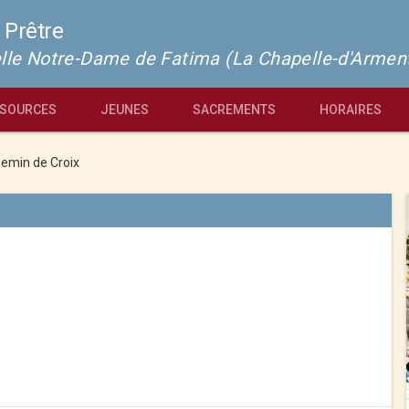
 Prêtre
pelle Notre-Dame de Fatima (La Chapelle-d'Armen
SOURCES
JEUNES
SACREMENTS
HORAIRES
emin de Croix