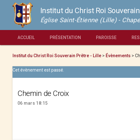
Institut du Christ Roi Souverain
Église Saint-Étienne (Lille) - Cha
ACCUEIL
PRÉSENTATION
PAROISSE
RES
Institut du Christ Roi Souverain Prêtre - Lille
>
Évènements
>
Ch
Cet évènement est passé.
Chemin de Croix
06 mars 18:15