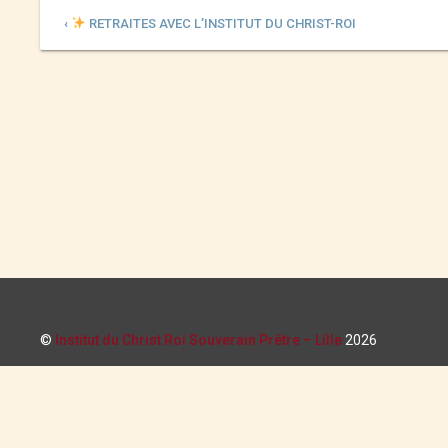
‹
RETRAITES AVEC L’INSTITUT DU CHRIST-ROI
©
Institut du Christ Roi Souverain Prêtre – Lille
2026