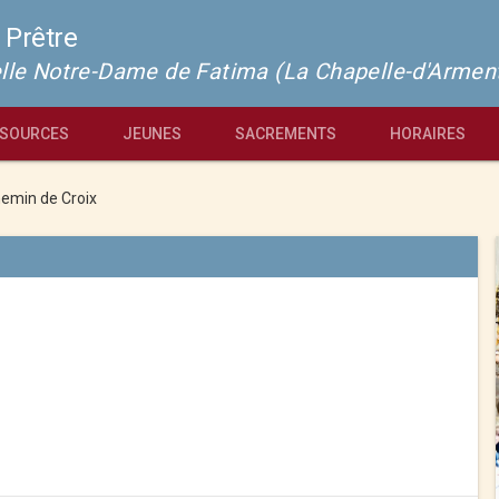
 Prêtre
pelle Notre-Dame de Fatima (La Chapelle-d'Armen
SOURCES
JEUNES
SACREMENTS
HORAIRES
emin de Croix