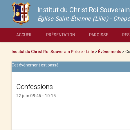
Institut du Christ Roi Souverain
Église Saint-Étienne (Lille) - Cha
ACCUEIL
PRÉSENTATION
PAROISSE
RES
Institut du Christ Roi Souverain Prêtre - Lille
>
Évènements
>
Co
Cet évènement est passé.
Confessions
22 juin 09:45 - 10:15