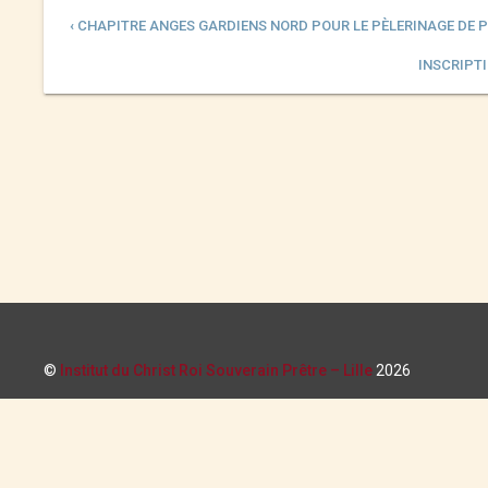
‹ CHAPITRE ANGES GARDIENS NORD POUR LE PÈLERINAGE DE 
INSCRIPTI
©
Institut du Christ Roi Souverain Prêtre – Lille
2026