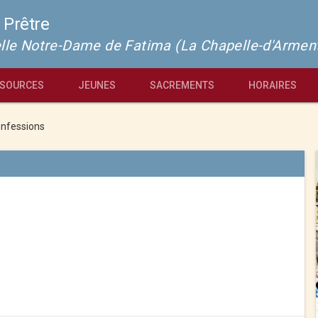
 Prêtre
pelle Notre-Dame de Fatima (La Chapelle-d'Armen
SOURCES
JEUNES
SACREMENTS
HORAIRES
nfessions