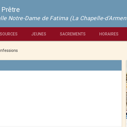
 Prêtre
pelle Notre-Dame de Fatima (La Chapelle-d'Armen
SOURCES
JEUNES
SACREMENTS
HORAIRES
nfessions