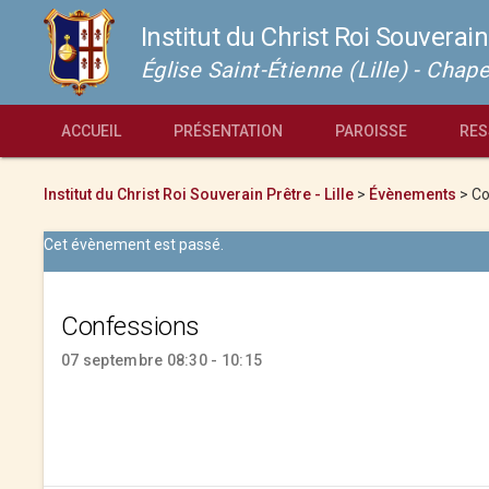
Institut du Christ Roi Souverain
Église Saint-Étienne (Lille) - Cha
ACCUEIL
PRÉSENTATION
PAROISSE
RES
Institut du Christ Roi Souverain Prêtre - Lille
>
Évènements
>
Co
Cet évènement est passé.
Confessions
07 septembre 08:30 - 10:15