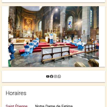
YouTube
Facebook
Instagram
WhatsApp
Horaires
Saint Étienne
Notre Dame de Fatima