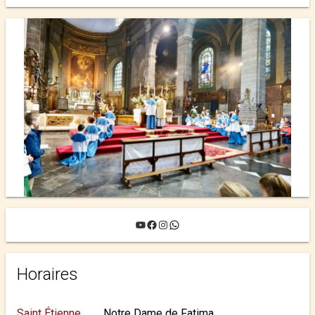
YouTube
Facebook
Instagram
WhatsApp
Horaires
Saint Étienne
Notre Dame de Fatima