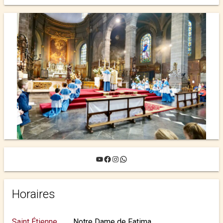
YouTube
Facebook
Instagram
WhatsApp
Horaires
Saint Étienne
Notre Dame de Fatima