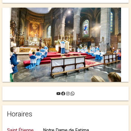
YouTube
Facebook
Instagram
WhatsApp
Horaires
Saint Étienne
Notre Dame de Fatima