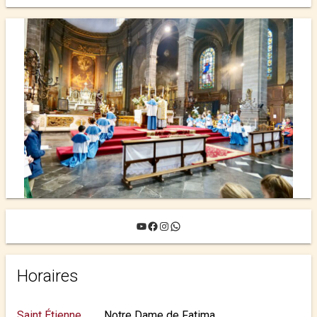
YouTube
Facebook
Instagram
WhatsApp
Horaires
Saint Étienne
Notre Dame de Fatima