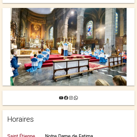
YouTube
Facebook
Instagram
WhatsApp
Horaires
Saint Étienne
Notre Dame de Fatima