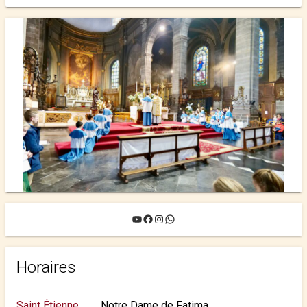
YouTube
Facebook
Instagram
WhatsApp
Horaires
Saint Étienne
Notre Dame de Fatima