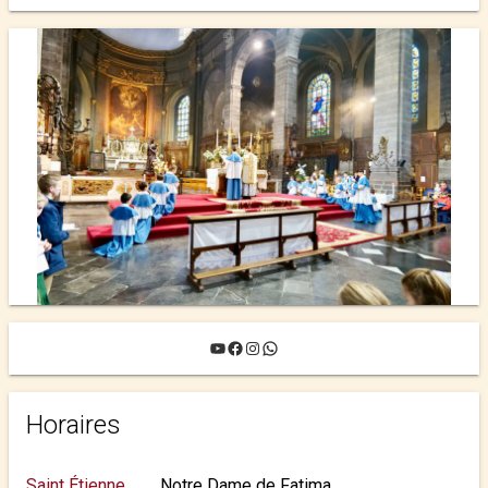
YouTube
Facebook
Instagram
WhatsApp
Horaires
Saint Étienne
Notre Dame de Fatima