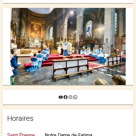
YouTube
Facebook
Instagram
WhatsApp
Horaires
Saint Étienne
Notre Dame de Fatima