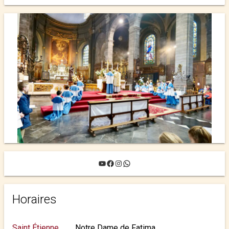
YouTube
Facebook
Instagram
WhatsApp
Horaires
Saint Étienne
Notre Dame de Fatima