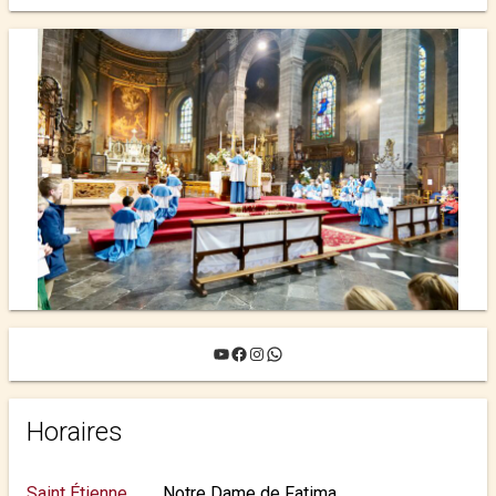
YouTube
Facebook
Instagram
WhatsApp
Horaires
Saint Étienne
Notre Dame de Fatima