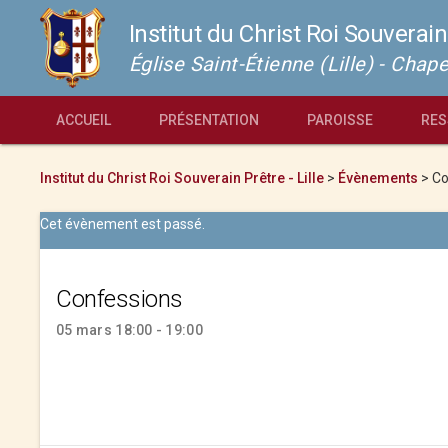
Institut du Christ Roi Souverain
Église Saint-Étienne (Lille) - Cha
ACCUEIL
PRÉSENTATION
PAROISSE
RES
Institut du Christ Roi Souverain Prêtre - Lille
>
Évènements
>
Co
Cet évènement est passé.
Confessions
05 mars 18:00 - 19:00