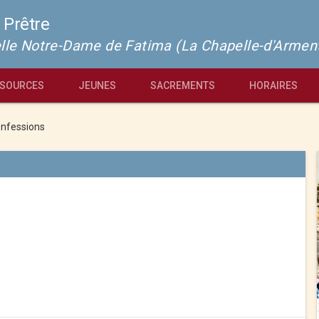
 Prêtre
pelle Notre-Dame de Fatima (La Chapelle-d'Armen
SOURCES
JEUNES
SACREMENTS
HORAIRES
nfessions