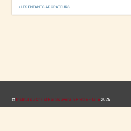
‹ LES ENFANTS ADORATEURS
©
Institut du Christ Roi Souverain Prêtre – Lille
2026