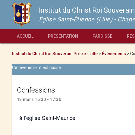
Institut du Christ Roi Souverain
Église Saint-Étienne (Lille) - Cha
ACCUEIL
PRÉSENTATION
PAROISSE
RES
Institut du Christ Roi Souverain Prêtre - Lille
>
Évènements
>
Co
Cet évènement est passé.
Confessions
13 mars 15:30 - 17:30
à l’église Saint-Maurice