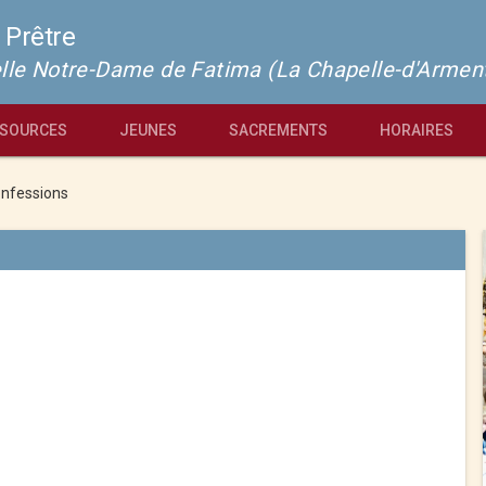
 Prêtre
pelle Notre-Dame de Fatima (La Chapelle-d'Armen
SOURCES
JEUNES
SACREMENTS
HORAIRES
nfessions