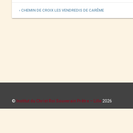
‹ CHEMIN DE CROIX LES VENDREDIS DE CARÊME
©
Institut du Christ Roi Souverain Prêtre – Lille
2026