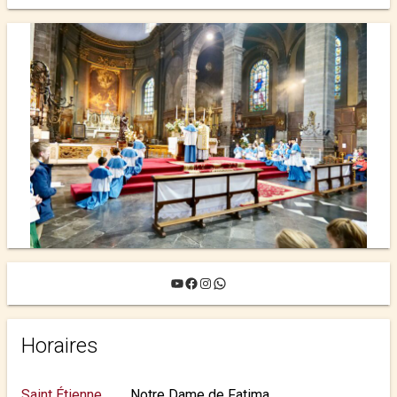
YouTube
Facebook
Instagram
WhatsApp
Horaires
Saint Étienne
Notre Dame de Fatima