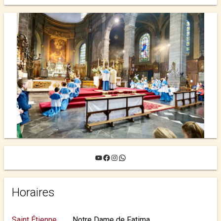
YouTube
Facebook
Instagram
WhatsApp
Horaires
Saint Étienne
Notre Dame de Fatima