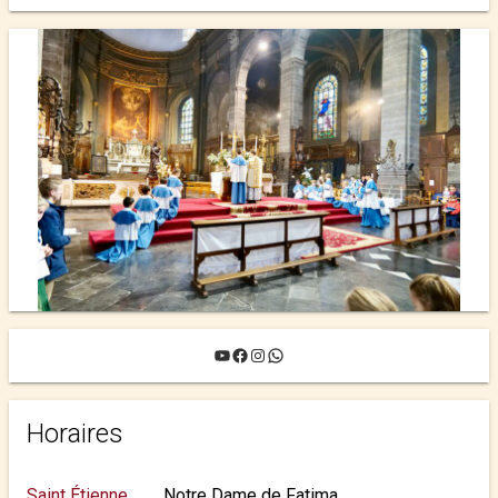
YouTube
Facebook
Instagram
WhatsApp
Horaires
Saint Étienne
Notre Dame de Fatima