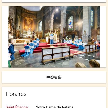
YouTube
Facebook
Instagram
WhatsApp
Horaires
Saint Étienne
Notre Dame de Fatima