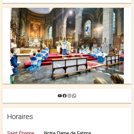
YouTube
Facebook
Instagram
WhatsApp
Horaires
Saint Étienne
Notre Dame de Fatima