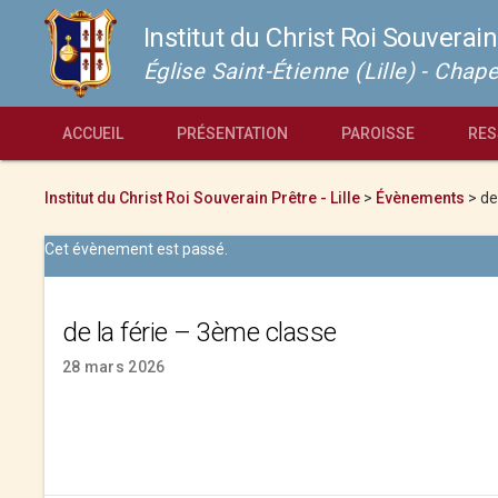
Institut du Christ Roi Souverain
Église Saint-Étienne (Lille) - Cha
ACCUEIL
PRÉSENTATION
PAROISSE
RES
Institut du Christ Roi Souverain Prêtre - Lille
>
Évènements
>
de
Cet évènement est passé.
de la férie – 3ème classe
28 mars 2026