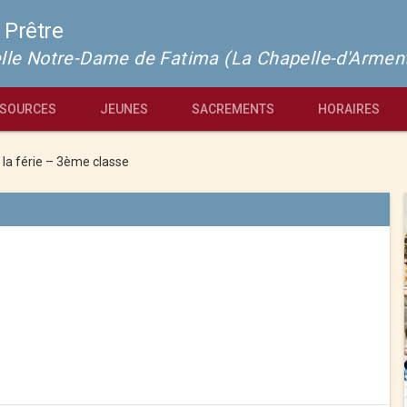
 Prêtre
pelle Notre-Dame de Fatima (La Chapelle-d'Armen
SOURCES
JEUNES
SACREMENTS
HORAIRES
 la férie – 3ème classe