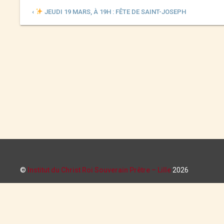
‹
JEUDI 19 MARS, À 19H : FÊTE DE SAINT-JOSEPH
©
Institut du Christ Roi Souverain Prêtre – Lille
2026