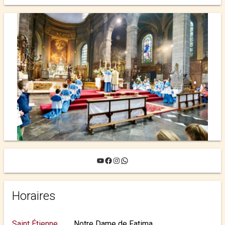
YouTube
Facebook
Instagram
WhatsApp
Horaires
Saint Étienne
Notre Dame de Fatima