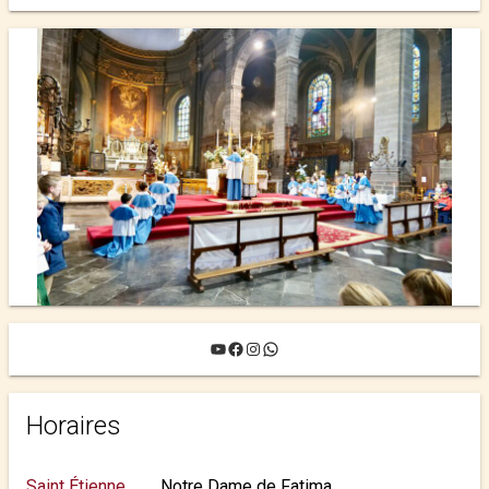
YouTube
Facebook
Instagram
WhatsApp
Horaires
Saint Étienne
Notre Dame de Fatima