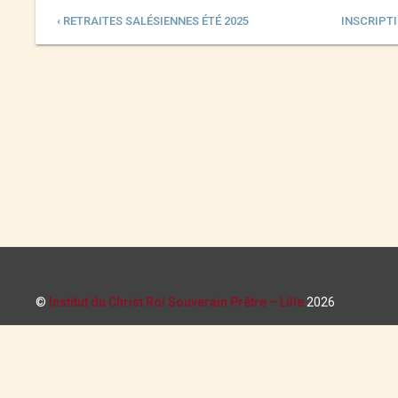
‹ RETRAITES SALÉSIENNES ÉTÉ 2025
INSCRIPTI
©
Institut du Christ Roi Souverain Prêtre – Lille
2026