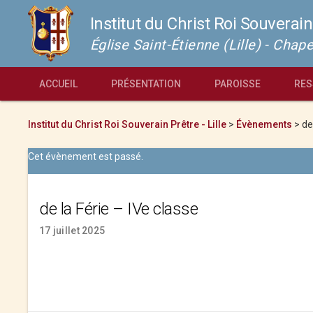
Institut du Christ Roi Souverain
Église Saint-Étienne (Lille) - Cha
ACCUEIL
PRÉSENTATION
PAROISSE
RES
Institut du Christ Roi Souverain Prêtre - Lille
>
Évènements
>
de
Cet évènement est passé.
de la Férie – IVe classe
17 juillet 2025