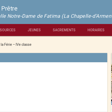
 Prêtre
pelle Notre-Dame de Fatima (La Chapelle-d'Armen
SOURCES
JEUNES
SACREMENTS
HORAIRES
 la Férie – IVe classe