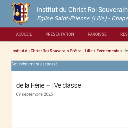
Institut du Christ Roi Souverain
Église Saint-Étienne (Lille) - Cha
ACCUEIL
PRÉSENTATION
PAROISSE
RES
Institut du Christ Roi Souverain Prêtre - Lille
>
Évènements
>
de
Cet évènement est passé.
de la Férie – IVe classe
09 septembre 2025