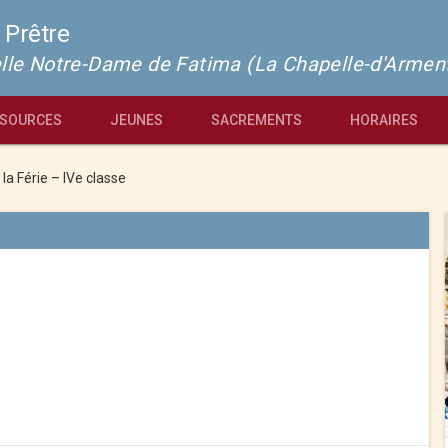
 Prêtre
pelle Notre-Dame de Fatima (La Chapelle-d'Armen
SOURCES
JEUNES
SACREMENTS
HORAIRES
 la Férie – IVe classe