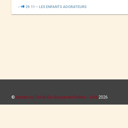
‹
29.11 – LES ENFANTS ADORATEURS
©
Institut du Christ Roi Souverain Prêtre – Lille
2026