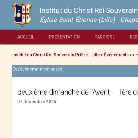
Institut du Christ Roi Souverain
Église Saint-Étienne (Lille) - Cha
ACCUEIL
PRÉSENTATION
PAROISSE
RES
Institut du Christ Roi Souverain Prêtre - Lille
>
Évènements
>
de
Cet évènement est passé.
deuxième dimanche de l’Avent – 1ère c
07 décembre 2025