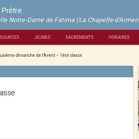
 Prêtre
pelle Notre-Dame de Fatima (La Chapelle-d'Armen
SOURCES
JEUNES
SACREMENTS
HORAIRES
uxième dimanche de l’Avent – 1ère classe
lasse