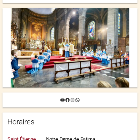
YouTube
Facebook
Instagram
WhatsApp
Horaires
Saint Étienne
Notre Dame de Fatima