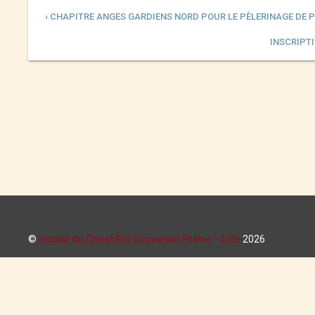
‹ CHAPITRE ANGES GARDIENS NORD POUR LE PÈLERINAGE DE 
INSCRIPTI
©
Institut du Christ Roi Souverain Prêtre – Lille
2026