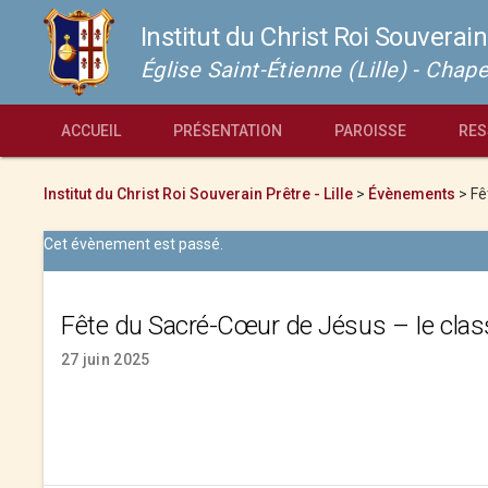
Institut du Christ Roi Souverain
Église Saint-Étienne (Lille) - Cha
ACCUEIL
PRÉSENTATION
PAROISSE
RES
Institut du Christ Roi Souverain Prêtre - Lille
>
Évènements
>
Fê
Cet évènement est passé.
Fête du Sacré-Cœur de Jésus – Ie clas
27 juin 2025