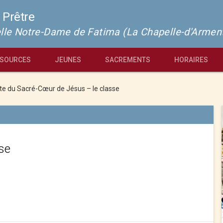
 Prêtre
pelle Notre-Dame de Fatima (La Chapelle-d'Armen
SOURCES
JEUNES
SACREMENTS
HORAIRES
te du Sacré-Cœur de Jésus – Ie classe
se