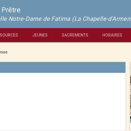
 Prêtre
pelle Notre-Dame de Fatima (La Chapelle-d'Armen
SOURCES
JEUNES
SACREMENTS
HORAIRES
esse