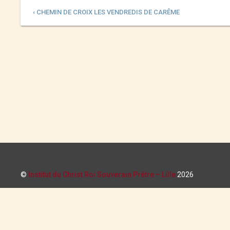
‹ CHEMIN DE CROIX LES VENDREDIS DE CARÊME
©
Institut du Christ Roi Souverain Prêtre – Lille
2026