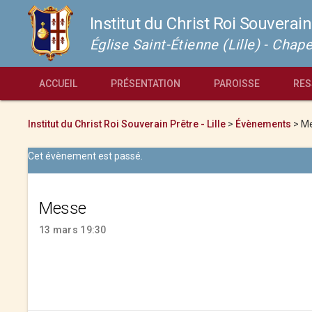
Institut du Christ Roi Souverain
Église Saint-Étienne (Lille) - Cha
ACCUEIL
PRÉSENTATION
PAROISSE
RES
Institut du Christ Roi Souverain Prêtre - Lille
>
Évènements
>
M
Cet évènement est passé.
Messe
13 mars 19:30