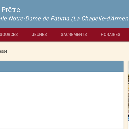
 Prêtre
pelle Notre-Dame de Fatima (La Chapelle-d'Armen
SOURCES
JEUNES
SACREMENTS
HORAIRES
esse