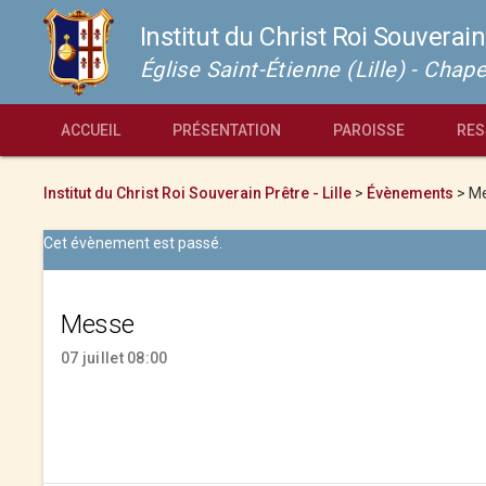
Institut du Christ Roi Souverain
Église Saint-Étienne (Lille) - Cha
ACCUEIL
PRÉSENTATION
PAROISSE
RES
Institut du Christ Roi Souverain Prêtre - Lille
>
Évènements
>
M
Cet évènement est passé.
Messe
07 juillet 08:00