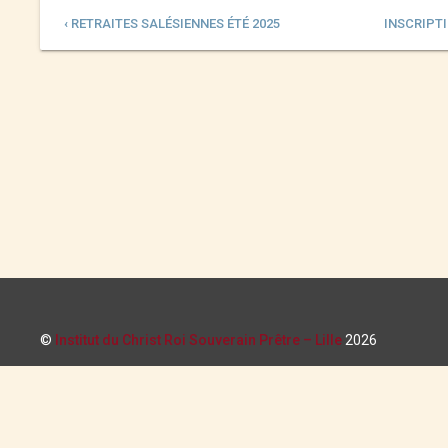
‹ RETRAITES SALÉSIENNES ÉTÉ 2025
INSCRIPTI
©
Institut du Christ Roi Souverain Prêtre – Lille
2026