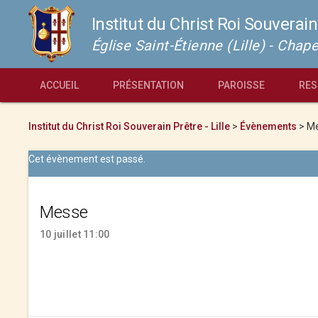
Institut du Christ Roi Souverain
Église Saint-Étienne (Lille) - Cha
ACCUEIL
PRÉSENTATION
PAROISSE
RES
Institut du Christ Roi Souverain Prêtre - Lille
>
Évènements
>
M
Cet évènement est passé.
Messe
10 juillet 11:00