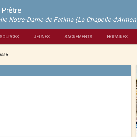
 Prêtre
pelle Notre-Dame de Fatima (La Chapelle-d'Armen
SOURCES
JEUNES
SACREMENTS
HORAIRES
esse