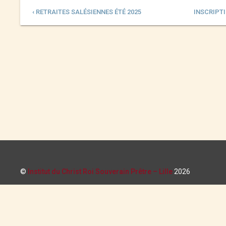
‹ RETRAITES SALÉSIENNES ÉTÉ 2025
INSCRIPTI
©
Institut du Christ Roi Souverain Prêtre – Lille
2026