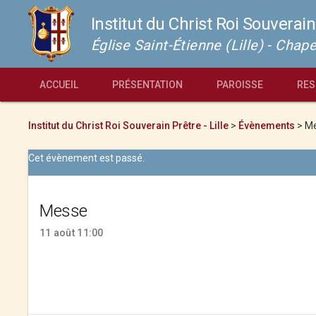
Institut du Christ Roi Souverain
Église Saint-Étienne (Lille) - Cha
ACCUEIL
PRÉSENTATION
PAROISSE
RES
Institut du Christ Roi Souverain Prêtre - Lille
>
Évènements
>
M
Cet évènement est passé.
Messe
11 août 11:00