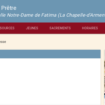
 Prêtre
pelle Notre-Dame de Fatima (La Chapelle-d'Armen
SOURCES
JEUNES
SACREMENTS
HORAIRES
esse