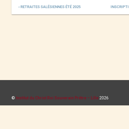
‹ RETRAITES SALÉSIENNES ÉTÉ 2025
INSCRIPTI
©
Institut du Christ Roi Souverain Prêtre – Lille
2026