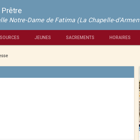
 Prêtre
pelle Notre-Dame de Fatima (La Chapelle-d'Armen
SOURCES
JEUNES
SACREMENTS
HORAIRES
esse