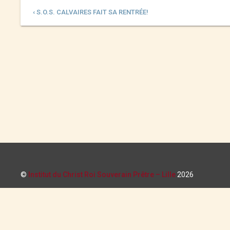
‹ S.O.S. CALVAIRES FAIT SA RENTRÉE!
©
Institut du Christ Roi Souverain Prêtre – Lille
2026