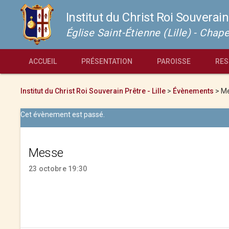
Institut du Christ Roi Souverain
Église Saint-Étienne (Lille) - Cha
ACCUEIL
PRÉSENTATION
PAROISSE
RES
Institut du Christ Roi Souverain Prêtre - Lille
>
Évènements
>
M
Cet évènement est passé.
Messe
23 octobre 19:30