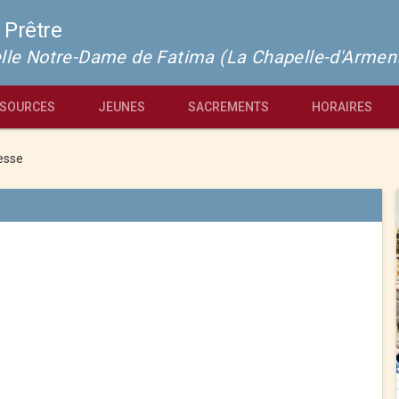
 Prêtre
pelle Notre-Dame de Fatima (La Chapelle-d'Armen
SOURCES
JEUNES
SACREMENTS
HORAIRES
esse