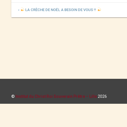
‹
LA CRÈCHE DE NOËL A BESOIN DE VOUS !!
©
Institut du Christ Roi Souverain Prêtre – Lille
2026