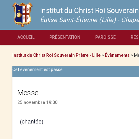
Institut du Christ Roi Souverain
Église Saint-Étienne (Lille) - Cha
ACCUEIL
PRÉSENTATION
PAROISSE
RES
Institut du Christ Roi Souverain Prêtre - Lille
>
Évènements
>
M
Cet évènement est passé.
Messe
25 novembre 19:00
(chantée)