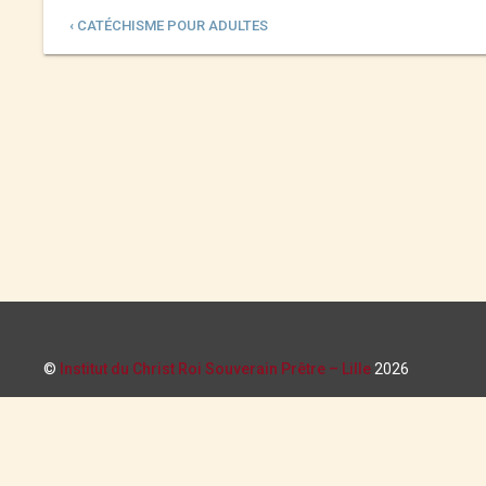
‹ CATÉCHISME POUR ADULTES
©
Institut du Christ Roi Souverain Prêtre – Lille
2026