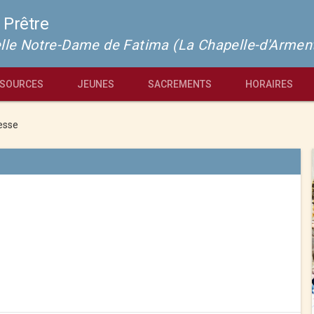
 Prêtre
pelle Notre-Dame de Fatima (La Chapelle-d'Armen
SOURCES
JEUNES
SACREMENTS
HORAIRES
esse