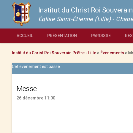
Institut du Christ Roi Souverain
Église Saint-Étienne (Lille) - Cha
ACCUEIL
PRÉSENTATION
PAROISSE
RES
Institut du Christ Roi Souverain Prêtre - Lille
>
Évènements
>
M
Cet évènement est passé.
Messe
26 décembre 11:00