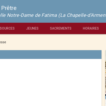
 Prêtre
pelle Notre-Dame de Fatima (La Chapelle-d'Armen
SOURCES
JEUNES
SACREMENTS
HORAIRES
esse