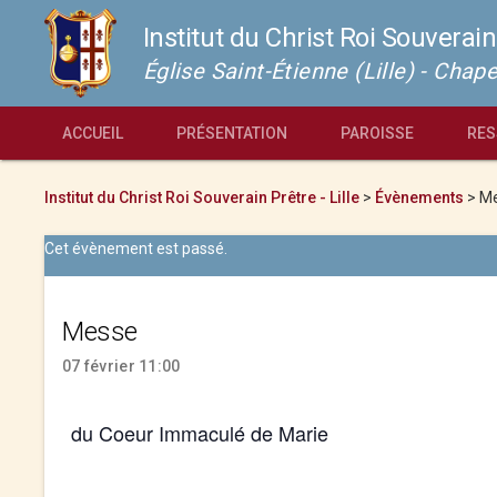
Institut du Christ Roi Souverain
Église Saint-Étienne (Lille) - Cha
ACCUEIL
PRÉSENTATION
PAROISSE
RES
Institut du Christ Roi Souverain Prêtre - Lille
>
Évènements
>
M
Cet évènement est passé.
Messe
07 février 11:00
du Coeur Immaculé de Marie