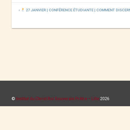
‹
27 JANVIER | CONFÉRENCE ÉTUDIANTE | COMMENT DISCER
©
Institut du Christ Roi Souverain Prêtre – Lille
2026