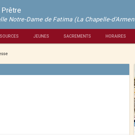
 Prêtre
pelle Notre-Dame de Fatima (La Chapelle-d'Armen
SOURCES
JEUNES
SACREMENTS
HORAIRES
esse