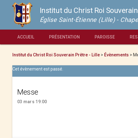
Institut du Christ Roi Souverain
Église Saint-Étienne (Lille) - Cha
ACCUEIL
PRÉSENTATION
PAROISSE
RES
Institut du Christ Roi Souverain Prêtre - Lille
>
Évènements
>
M
Cet évènement est passé.
Messe
03 mars 19:00