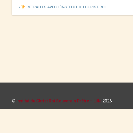
‹
RETRAITES AVEC L’INSTITUT DU CHRIST-ROI
©
Institut du Christ Roi Souverain Prêtre – Lille
2026