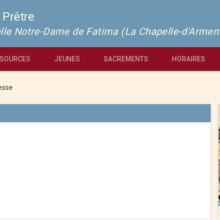
 Prêtre
pelle Notre-Dame de Fatima (La Chapelle-d'Armen
SOURCES
JEUNES
SACREMENTS
HORAIRES
esse