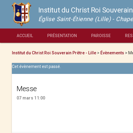
Institut du Christ Roi Souverain
Église Saint-Étienne (Lille) - Cha
ACCUEIL
PRÉSENTATION
PAROISSE
RES
Institut du Christ Roi Souverain Prêtre - Lille
>
Évènements
>
M
Cet évènement est passé.
Messe
07 mars 11:00