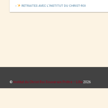
‹
RETRAITES AVEC L’INSTITUT DU CHRIST-ROI
©
Institut du Christ Roi Souverain Prêtre – Lille
2026